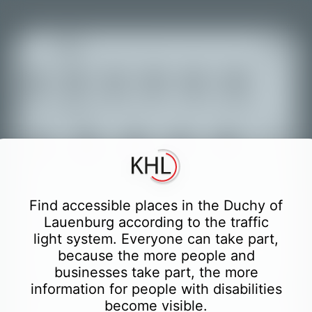
+
Магазины
Еда и
Транспорт
Отдых
Culture
Гостиницы
Туризм
напитки
−
Обучение
Официально
Здоровье
Финансы
Спорт
Туалеты
Partially accessible places
Find accessible places in the Duchy of
Partially accessible places with accessible
Lauenburg according to the traffic
WC German
light system. Everyone can take part,
because the more people and
Only easily accessible places
businesses take part, the more
Only easily accessible places with accessible
information for people with disabilities
WC
become visible.