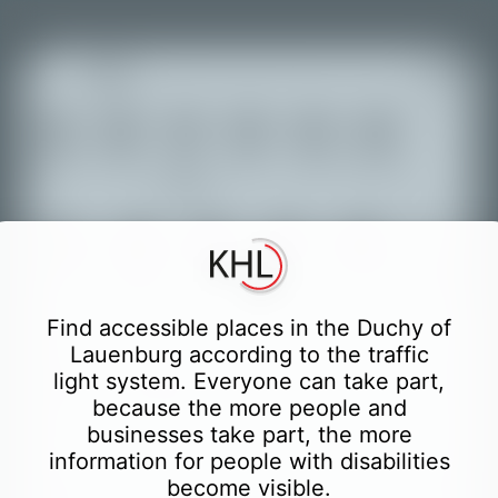
+
Mua sắm
Ẩm thực
Giao
Giải trí
Culture
Khách sạn
Du lịch
thông vận
−
tải
Giáo dục
Cơ quan
Sức khỏe
Tiền
Thể thao
Nhà vệ sinh
chức năng
Find accessible places in the Duchy of
Partially accessible places
Lauenburg according to the traffic
light system. Everyone can take part,
Partially accessible places with accessible
WC German
because the more people and
businesses take part, the more
Only easily accessible places
information for people with disabilities
become visible.
Only easily accessible places with accessible